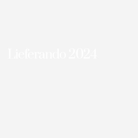
Lieferando 2024
KUNDE:
LIEFERANDO
AGENTUR:
ITWORKS
MEDIUM:
RIESENPOSTER
BERLIN FRIEDRICHSHAIN | FRANKFURTER ALLEE | BOXHAGENER PLATZ
Projektinformation
Im Oktober 2024 verschönerte ein
eindrucksvolles Riesenposter von Lieferando,